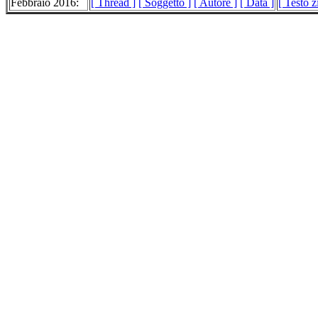
Febbraio 2016:
[ Thread ]
[ Soggetto ]
[ Autore ]
[ Data ]
[ Testo 