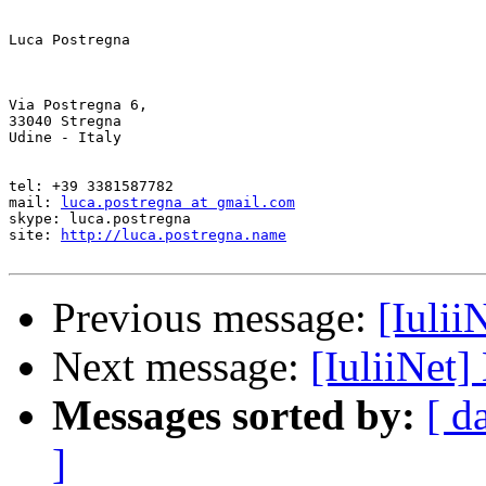
Luca Postregna 

Via Postregna 6, 

33040 Stregna 

Udine - Italy 

tel: +39 3381587782 

mail: 
luca.postregna at gmail.com
skype: luca.postregna 

site: 
http://luca.postregna.name
Previous message:
[Iulii
Next message:
[IuliiNet]
Messages sorted by:
[ d
]