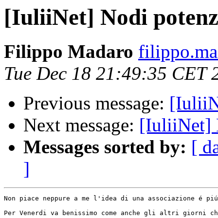
[IuliiNet] Nodi poten
Filippo Madaro
filippo.m
Tue Dec 18 21:49:35 CET 
Previous message:
[Iulii
Next message:
[IuliiNet]
Messages sorted by:
[ d
]
Non piace neppure a me l'idea di una associazione é piú
Per Venerdi va benissimo come anche gli altri giorni ch