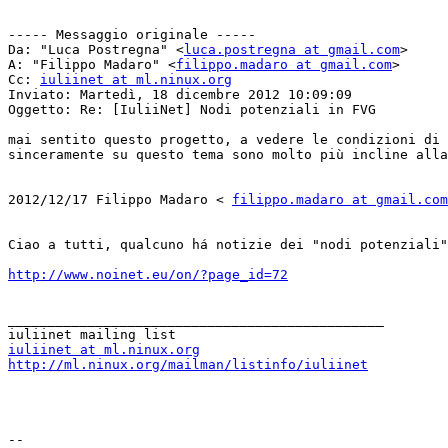
----- Messaggio originale -----

Da: "Luca Postregna" <
luca.postregna at gmail.com
>

A: "Filippo Madaro" <
filippo.madaro at gmail.com
>

Cc: 
iuliinet at ml.ninux.org
Inviato: Martedì, 18 dicembre 2012 10:09:09

Oggetto: Re: [IuliiNet] Nodi potenziali in FVG

mai sentito questo progetto, a vedere le condizioni di 
sinceramente su questo tema sono molto più incline alla
2012/12/17 Filippo Madaro < 
filippo.madaro at gmail.com
Ciao a tutti, qualcuno há notizie dei "nodi potenziali"
http://www.noinet.eu/on/?page_id=72
_______________________________________________ 

iuliinet at ml.ninux.org
http://ml.ninux.org/mailman/listinfo/iuliinet
-- 
