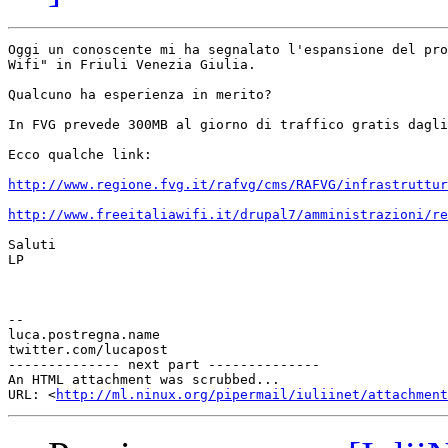
Oggi un conoscente mi ha segnalato l'espansione del pro
Wifi" in Friuli Venezia Giulia.

Qualcuno ha esperienza in merito?

In FVG prevede 300MB al giorno di traffico gratis dagli
Ecco qualche link:

http://www.regione.fvg.it/rafvg/cms/RAFVG/infrastruttur
http://www.freeitaliawifi.it/drupal7/amministrazioni/re
Saluti

LP

-- 

luca.postregna.name

twitter.com/lucapost

-------------- next part --------------

An HTML attachment was scrubbed...

URL: <
http://ml.ninux.org/pipermail/iuliinet/attachment