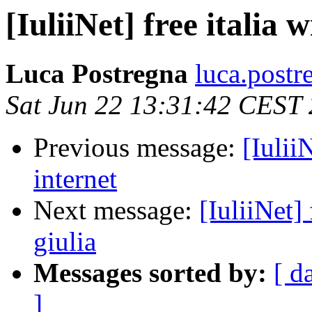
[IuliiNet] free italia w
Luca Postregna
luca.postr
Sat Jun 22 13:31:42 CEST
Previous message:
[Iulii
internet
Next message:
[IuliiNet] 
giulia
Messages sorted by:
[ d
]