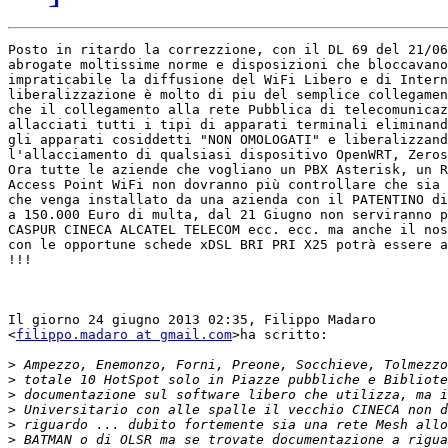
Posto in ritardo la correzzione, con il DL 69 del 21/06
abrogate moltissime norme e disposizioni che bloccavano
impraticabile la diffusione del WiFi Libero e di Intern
liberalizzazione è molto di piu del semplice collegamen
che il collegamento alla rete Pubblica di telecomunicaz
allacciati tutti i tipi di apparati terminali eliminand
gli apparati cosiddetti "NON OMOLOGATI" e liberalizzand
l'allacciamento di qualsiasi dispositivo OpenWRT, Zeros
Ora tutte le aziende che vogliano un PBX Asterisk, un R
Access Point WiFi non dovranno più controllare che sia 
che venga installato da una azienda con il PATENTINO di
a 150.000 Euro di multa, dal 21 Giugno non serviranno p
CASPUR CINECA ALCATEL TELECOM ecc. ecc. ma anche il nos
con le opportune schede xDSL BRI PRI X25 potrà essere a
!!!

Il giorno 24 giugno 2013 02:35, Filippo Madaro

<
filippo.madaro at gmail.com
>ha scritto:

>
>
>
>
>
>