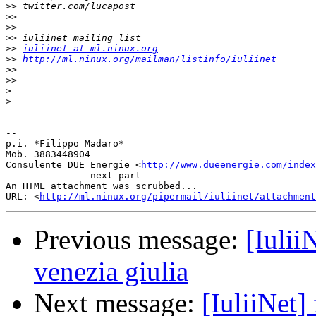
>>
>>
>>
>>
>>
iuliinet at ml.ninux.org
>>
http://ml.ninux.org/mailman/listinfo/iuliinet
>>
>>
>
>
-- 

p.i. *Filippo Madaro*

Mob. 3883448904

Consulente DUE Energie <
http://www.dueenergie.com/index
-------------- next part --------------

An HTML attachment was scrubbed...

URL: <
http://ml.ninux.org/pipermail/iuliinet/attachment
Previous message:
[IuliiN
venezia giulia
Next message:
[IuliiNet] 