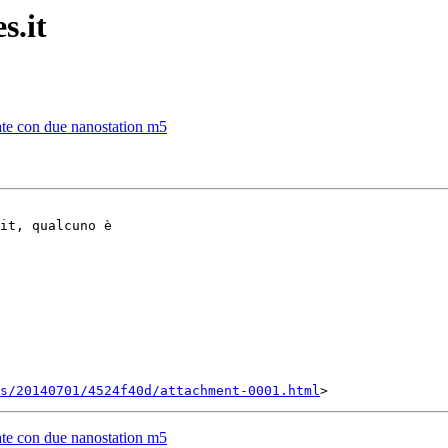
s.it
rate con due nanostation m5
it, qualcuno è

s/20140701/4524f40d/attachment-0001.html
rate con due nanostation m5