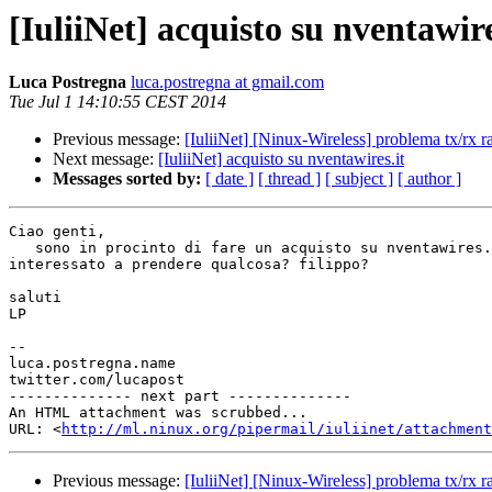
[IuliiNet] acquisto su nventawire
Luca Postregna
luca.postregna at gmail.com
Tue Jul 1 14:10:55 CEST 2014
Previous message:
[IuliiNet] [Ninux-Wireless] problema tx/rx 
Next message:
[IuliiNet] acquisto su nventawires.it
Messages sorted by:
[ date ]
[ thread ]
[ subject ]
[ author ]
Ciao genti,

   sono in procinto di fare un acquisto su nventawires.
interessato a prendere qualcosa? filippo?

saluti

LP

-- 

luca.postregna.name

twitter.com/lucapost

-------------- next part --------------

An HTML attachment was scrubbed...

URL: <
http://ml.ninux.org/pipermail/iuliinet/attachment
Previous message:
[IuliiNet] [Ninux-Wireless] problema tx/rx 