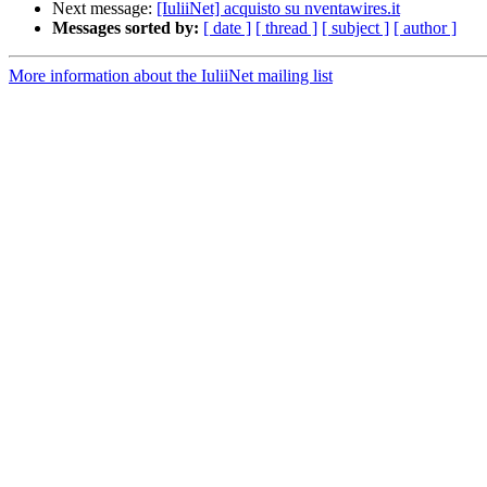
Next message:
[IuliiNet] acquisto su nventawires.it
Messages sorted by:
[ date ]
[ thread ]
[ subject ]
[ author ]
More information about the IuliiNet mailing list