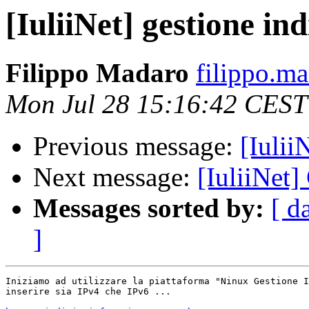
[IuliiNet] gestione ind
Filippo Madaro
filippo.m
Mon Jul 28 15:16:42 CEST
Previous message:
[Iulii
Next message:
[IuliiNet]
Messages sorted by:
[ d
]
Iniziamo ad utilizzare la piattaforma "Ninux Gestione I
inserire sia IPv4 che IPv6 ...
