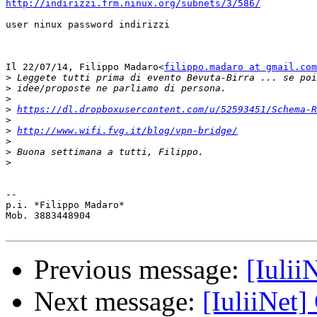
http://indirizzi.frm.ninux.org/subnets/3/586/
user ninux password indirizzi

Il 22/07/14, Filippo Madaro<
filippo.madaro at gmail.com
>
>
>
>
https://dl.dropboxusercontent.com/u/52593451/Schema-R
>
>
http://www.wifi.fvg.it/blog/vpn-bridge/
>
>
>
-- 

p.i. *Filippo Madaro*

Mob. 3883448904

Previous message:
[Iulii
Next message:
[IuliiNet]