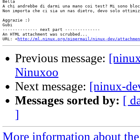
Bella 

A chi andrebbe di darmi una mano coi test? Mi sono bloc
Non importa che ci sia un nas dietro, devo solo ottimiz
Aggrazie :)

Gubi

-------------- next part --------------

An HTML attachment was scrubbed...

URL: <
http://ml.ninux.org/pipermail/ninux-dev/attachme
Previous message:
[ninux
Ninuxoo
Next message:
[ninux-de
Messages sorted by:
[ d
]
More information about the 