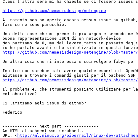
Clauz l'altra sera mi ha chiesto se ci fossero issues s
https://github.com/nemesisdesign/netengine
Al momento non ho aperto ancora nessun issue su github,
fare ce ne sono parecchie.

Una delle cose che mi preme di più urgente secondo me è
buona rappresentazione JSON di un network-device.

Non partiamo da 0, ma dal lavoro fatto in passato dagli
https://github.com/nemesisdesign/netengine/blob/master/
Un altra cosa che mi interessa è coinvolgere fabys per 
Inoltre non sarebbe male avere qualche esperto di OpenW
https://github.com/nemesisdesign/netengine/blob/master/
Il problema è, che strumenti possiamo utilizzare per la
collaborativo?

Ci limitiamo agli issue di github?

Federico

-------------- next part --------------

An HTML attachment was scrubbed...

URL: <
http://ml.ninux.org/pipermail/ninux-dev/attachme