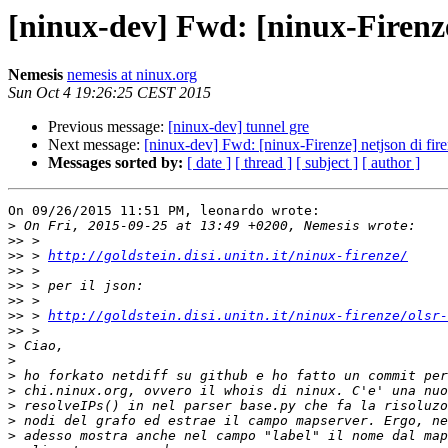
[ninux-dev] Fwd: [ninux-Firenze
Nemesis
nemesis at ninux.org
Sun Oct 4 19:26:25 CEST 2015
Previous message:
[ninux-dev] tunnel gre
Next message:
[ninux-dev] Fwd: [ninux-Firenze] netjson di fir
Messages sorted by:
[ date ]
[ thread ]
[ subject ]
[ author ]
On 09/26/2015 11:51 PM, leonardo wrote:

>
>>
>>
 > 
http://goldstein.disi.unitn.it/ninux-firenze/
>>
>>
>>
>>
 > 
http://goldstein.disi.unitn.it/ninux-firenze/olsr-
>>
>
>
>
>
>
>
>