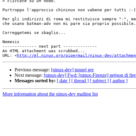
>
Purtroppo l'approccio chininux non vabene per tutti :-(

Per gli indirizzi di roma mi restituisce sempre "-", me
che usano batman-adv non mi pare sia proprio possibile.

Correggetemi se sbaglio...

Nemesis

-------------- next part --------------

An HTML attachment was scrubbed...

URL: <
http://ml.ninux.org/pipermail/ninux-dev/attachme
Previous message:
[ninux-dev] tunnel gre
Next message:
[ninux-dev] Fwd: [ninux-Firenze] netjson di fir
Messages sorted by:
[ date ]
[ thread ]
[ subject ]
[ author ]
More information about the ninux-dev mailing list