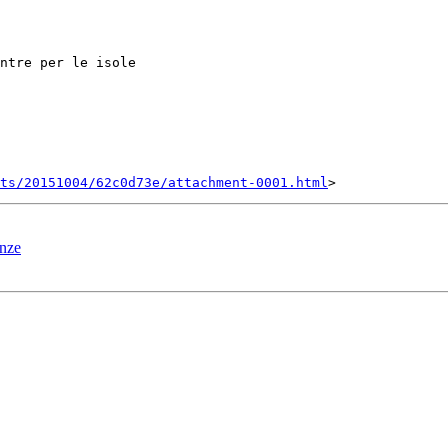
ntre per le isole

nts/20151004/62c0d73e/attachment-0001.html
enze