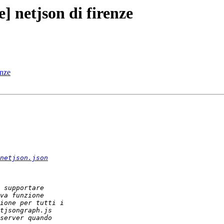
] netjson di firenze
enze
netjson.json