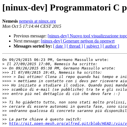
[ninux-dev] Programmatori C p
Nemesis
nemesis at ninux.org
Mon Oct 5 17:14:44 CEST 2015
Previous message:
[ninux-dev] Nuovo tool visualizzazione top
Next message:
[ninux-dev] Generare netjson da openwrt
Messages sorted by:
[ date ]
[ thread ]
[ subject ]
[ author ]
On 09/29/2015 06:23 PM, Germano Massullo wrote:

>
>>
>>>
>>>>
>>>>
>>>
>>>
>>>
>>
>>
>>
>>
>>
>>
>>
http://git.open-mesh.org/alfred.git/blob/HEAD:/vis/v