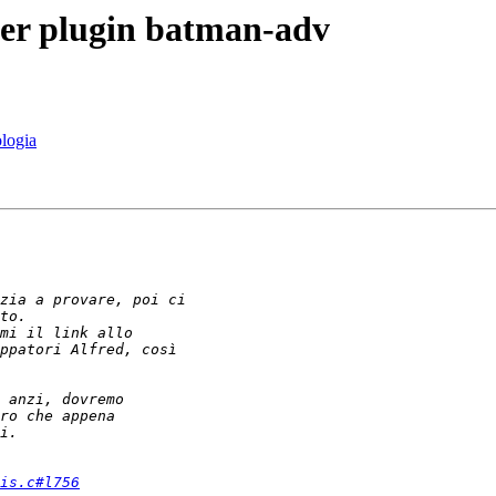
er plugin batman-adv
ologia
is.c#l756