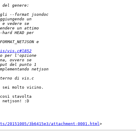
is/vis.c#l852
 sei molto vicino.

così stavolta

 netjson! :D

nts/20151005/3b6415e3/attachment-0001.html