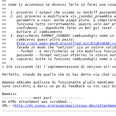
>>
>>
>>
>>
>>
>>
>>
>>
>>
>>
>>
>>
http://git.open-mesh.org/alfred.git/blob/HEAD:/v
>>
>>
>>
>>
>>
>
Perfetto, stando da quello che mi hai detto via chat ci
Appena abbiamo qualcosa di funzionante glielo mandiamo 
sono costretti a darci un pò di feedback su sto cazz di
Nemesis

-------------- next part --------------

An HTML attachment was scrubbed...

URL: <
http://ml.ninux.org/pipermail/ninux-dev/attachme