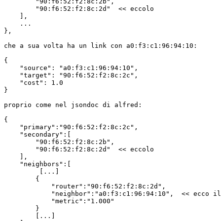
        "90:f6:52:f2:8c:2b",

        "90:f6:52:f2:8c:2d"  << eccolo

    ],

    ...

},

che a sua volta ha un link con a0:f3:c1:96:94:10:

{

    "source": "a0:f3:c1:96:94:10",

    "target": "90:f6:52:f2:8c:2c",

    "cost": 1.0

}

proprio come nel jsondoc di alfred:

{

    "primary":"90:f6:52:f2:8c:2c",

    "secondary":[

        "90:f6:52:f2:8c:2b",

        "90:f6:52:f2:8c:2d"  << eccolo

    ],

    "neighbors":[

         [...]

        {

            "router":"90:f6:52:f2:8c:2d",

            "neighbor":"a0:f3:c1:96:94:10",  << ecco il
            "metric":"1.000"

        }

        [...]
