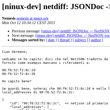
[ninux-dev] netdiff: JSONDoc 
Nemesis
nemesis at ninux.org
Mon Oct 12 10:34:12 CEST 2015
Previous message:
[ninux-dev] netdiff: JSONDoc -> NetJSON 
Next message:
[ninux-dev] netdiff: JSONDoc -> NetJSON voc
Messages sorted by:
[ date ]
[ thread ]
[ subject ]
[ author ]
Ciao Germano,

vediamo se ho capito: dici che nel NetJSON tradotto da 
fornito come esempio mancano i riferimenti a:

90:f6:52:f2:8c:2d

90:f6:52:f2:8c:2b

Ho capito bene?

Se guardi bene, noterai che 90:f6:52:f2:8c:2d è nella l
local_addresses di 90:f6:52:f2:8c:2c:

{

    "id": "90:f6:52:f2:8c:2c",  << netjson id primario

    "local_addresses": [
