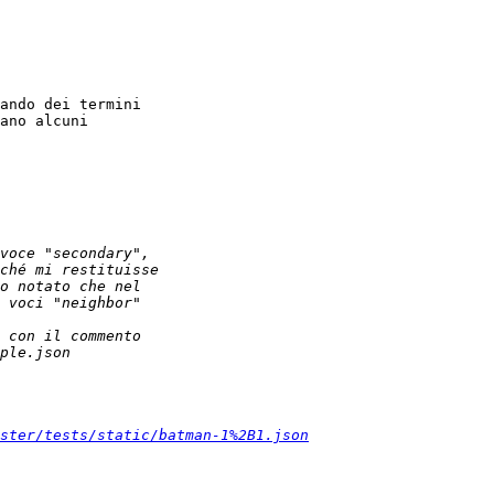
ando dei termini

ano alcuni

ster/tests/static/batman-1%2B1.json