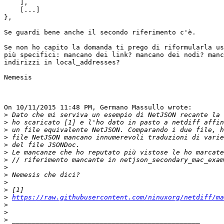
    ],

    [...]

},

Se guardi bene anche il secondo riferimento c'è.

Se non ho capito la domanda ti prego di riformularla us
più specifici: mancano dei link? mancano dei nodi? manc
indirizzi in local_addresses?

Nemesis

On 10/11/2015 11:48 PM, Germano Massullo wrote:

>
>
>
>
>
>
>
>
>
>
>
>
https://raw.githubusercontent.com/ninuxorg/netdiff/ma
>
>
>