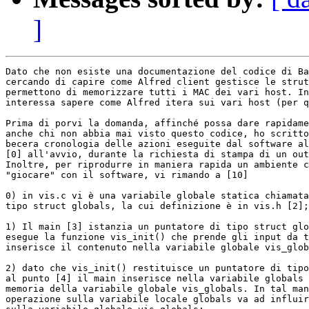
]
Dato che non esiste una documentazione del codice di Ba
cercando di capire come Alfred client gestisce le strut
permettono di memorizzare tutti i MAC dei vari host. In
interessa sapere come Alfred itera sui vari host (per q
Prima di porvi la domanda, affinché possa dare rapidame
anche chi non abbia mai visto questo codice, ho scritto
becera cronologia delle azioni eseguite dal software al
[0] all'avvio, durante la richiesta di stampa di un out
Inoltre, per riprodurre in maniera rapida un ambiente c
"giocare" con il software, vi rimando a [10]

0) in vis.c vi è una variabile globale statica chiamata
tipo struct globals, la cui definizione è in vis.h [2];

1) Il main [3] istanzia un puntatore di tipo struct glo
esegue la funzione vis_init() che prende gli input da t
inserisce il contenuto nella variabile globale vis_glob
2) dato che vis_init() restituisce un puntatore di tipo
al punto [4] il main inserisce nella variabile globals 
memoria della variabile globale vis_globals. In tal man
operazione sulla variabile locale globals va ad influir