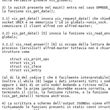
sulla variabile globale vis_globals;

3) lo switch presente nel main() entra nel caso OPMODE_
la funzione vis_get_data();

3.1) vis_get_data() invoca vis_request_data() che chied
socket UNIX e ne memorizza l'id in globals->unix_sock. 
comunicare il client alfred con alfred-master;

3.2) vis_get_data() [5] invoca la funzione vis_read_ans
globals;

3.2.1) vis_read_answer() [6] si occupa della lettura de
processo (servizio?) alfred-master tuttavia non è chiar
strutture come

    struct vis_print_ops

    struct vis_v1

    struct vis_iface

    struct vis_entry

(al di là del codice C che è facilmente interpretabile)
Inoltre il while [8] legge i dati interenti tutti i nod
oppure i dati di un solo nodo? Andando a ritroso nella 
evince che la prima ipotesi dovrebbe essere corretta, a
terminato il ciclo, la funzione ritorna, e la funzione 
(vis_get_data()) termina anch'essa.

4) La scrittura a schermo dell'output JSONDoc viene eff
richiamando le funzioni presenti in static const struct