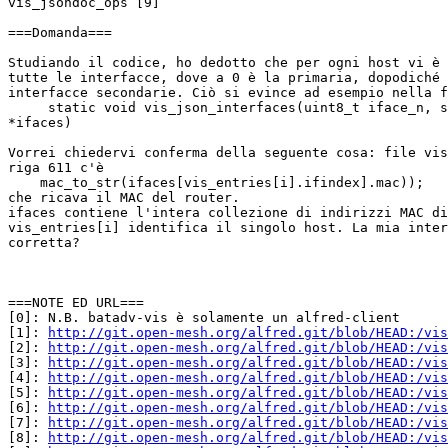
vis_jsondoc_ops [9]

===Domanda===

Studiando il codice, ho dedotto che per ogni host vi è 
tutte le interfacce, dove a 0 è la primaria, dopodiché 
interfacce secondarie. Ciò si evince ad esempio nella f
     static void vis_json_interfaces(uint8_t iface_n, s
*ifaces)

Vorrei chiedervi conferma della seguente cosa: file vis
riga 611 c'è

    mac_to_str(ifaces[vis_entries[i].ifindex].mac));

che ricava il MAC del router.

ifaces contiene l'intera collezione di indirizzi MAC di
vis_entries[i] identifica il singolo host. La mia inter
corretta?

===NOTE ED URL===

[0]: N.B. batadv-vis è solamente un alfred-client

[1]: 
http://git.open-mesh.org/alfred.git/blob/HEAD:/vis
[2]: 
http://git.open-mesh.org/alfred.git/blob/HEAD:/vis
[3]: 
http://git.open-mesh.org/alfred.git/blob/HEAD:/vis
[4]: 
http://git.open-mesh.org/alfred.git/blob/HEAD:/vis
[5]: 
http://git.open-mesh.org/alfred.git/blob/HEAD:/vis
[6]: 
http://git.open-mesh.org/alfred.git/blob/HEAD:/vis
[7]: 
http://git.open-mesh.org/alfred.git/blob/HEAD:/vis
[8]: 
http://git.open-mesh.org/alfred.git/blob/HEAD:/vis