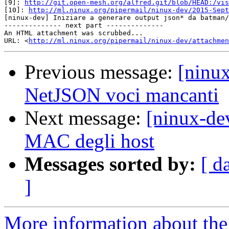
[9]: 
http://git.open-mesh.org/alfred.git/blob/HEAD:/vis
[10]: 
http://ml.ninux.org/pipermail/ninux-dev/2015-Sept
[ninux-dev] Iniziare a generare output json* da batman/
-------------- next part --------------

An HTML attachment was scrubbed...

URL: <
http://ml.ninux.org/pipermail/ninux-dev/attachme
Previous message:
[ninu
NetJSON voci mancanti
Next message:
[ninux-dev
MAC degli host
Messages sorted by:
[ d
]
More information about the 