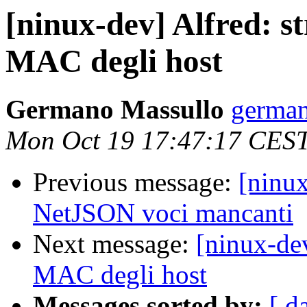
[ninux-dev] Alfred: st
MAC degli host
Germano Massullo
german
Mon Oct 19 17:47:17 CES
Previous message:
[ninu
NetJSON voci mancanti
Next message:
[ninux-dev
MAC degli host
Messages sorted by:
[ d