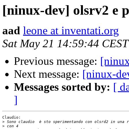
[ninux-dev] olsrv2 e 
aad
leone at inventati.org
Sat May 21 14:59:44 CEST
Previous message:
[ninux
Next message:
[ninux-dev
Messages sorted by:
[ d
]
Claudio:

>
>