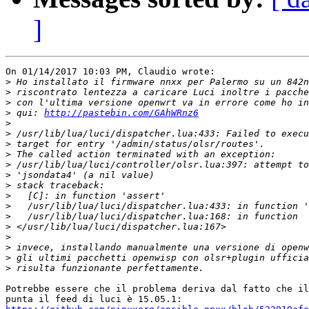
]
On 01/14/2017 10:03 PM, Claudio wrote:

>
>
>
>
 qui: 
http://pastebin.com/GAhWRnz6
>
>
>
>
>
>
>
>
>
>
>
>
>
>
>
Potrebbe essere che il problema deriva dal fatto che il