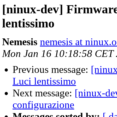
[ninux-dev] Firmwar
lentissimo
Nemesis
nemesis at ninux.o
Mon Jan 16 10:18:58 CET
Previous message:
[ninu
Luci lentissimo
Next message:
[ninux-de
configurazione
Messages sorted by:
[ d