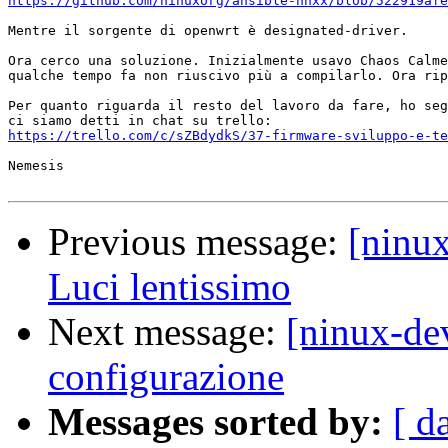
https://github.com/ninuxorg/ansible-nnxx/blob/522919afe
Mentre il sorgente di openwrt è designated-driver.

Ora cerco una soluzione. Inizialmente usavo Chaos Calme
qualche tempo fa non riuscivo più a compilarlo. Ora rip
Per quanto riguarda il resto del lavoro da fare, ho seg
https://trello.com/c/sZBdydkS/37-firmware-sviluppo-e-te
Nemesis

Previous message:
[ninu
Luci lentissimo
Next message:
[ninux-de
configurazione
Messages sorted by:
[ d