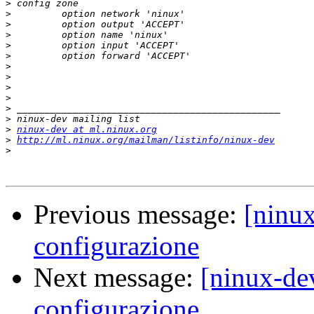
>
>
>
>
>
>
>
>
>
>
>
>
>
ninux-dev at ml.ninux.org
>
http://ml.ninux.org/mailman/listinfo/ninux-dev
>
Previous message:
[ninu
configurazione
Next message:
[ninux-de
configurazione