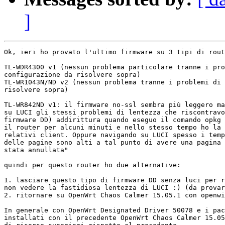
]
Ok, ieri ho provato l'ultimo firmware su 3 tipi di rout
TL-WDR4300 v1 (nessun problema particolare tranne i pro
configurazione da risolvere sopra)

TL-WR1043N/ND v2 (nessun problema tranne i problemi di 
risolvere sopra)

TL-WR842ND v1: il firmware no-ssl sembra più leggero ma
su LUCI gli stessi problemi di lentezza che riscontravo
firmware DD) addirittura quando eseguo il comando opkg 
il router per alcuni minuti e nello stesso tempo ho la 
relativi client. Oppure navigando su LUCI spesso i temp
delle pagine sono alti a tal punto di avere una pagina 
stata annullata"

quindi per questo router ho due alternative:

1. lasciare questo tipo di firmware DD senza luci per r
non vedere la fastidiosa lentezza di LUCI :) (da provar
2. ritornare su OpenWrt Chaos Calmer 15.05.1 con openwi
In generale con OpenWrt Designated Driver 50078 e i pac
installati con il precedente OpenWrt Chaos Calmer 15.05