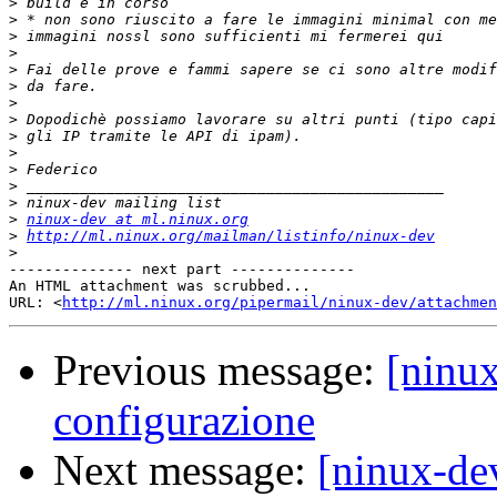
>
>
>
>
>
>
>
>
>
>
>
>
>
>
ninux-dev at ml.ninux.org
>
http://ml.ninux.org/mailman/listinfo/ninux-dev
>
-------------- next part --------------

An HTML attachment was scrubbed...

URL: <
http://ml.ninux.org/pipermail/ninux-dev/attachme
Previous message:
[ninu
configurazione
Next message:
[ninux-de