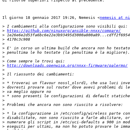
di risorse superiori rispetto al precedente.

Il giorno 18 gennaio 2017 19:26, Nemesis <
nemesis at ni
>
>
https://github.com/ninuxorg/ansible-nnxx/compare/
>
>
>
>
>
>
>
>
http://downloads.openwisp.org/nnxx-firmware/palermo/
>
>
>
>
>
>
>
>
>
>
>
>
>
>