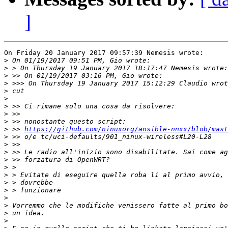
]
On Friday 20 January 2017 09:57:39 Nemesis wrote:

>
>
>
>
>
>
>
>
>
>
 >> 
https://github.com/ninuxorg/ansible-nnxx/blob/mast
>
>
>
>
>
>
>
>
>
>
>
>