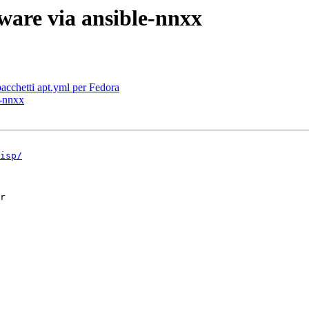
are via ansible-nnxx
acchetti apt.yml per Fedora
e-nnxx
isp/
r
