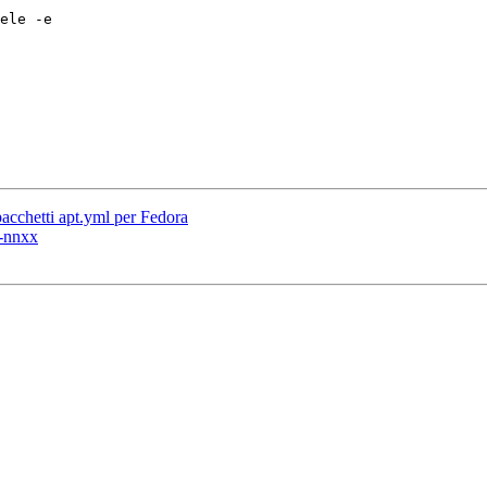
ele -e

acchetti apt.yml per Fedora
e-nnxx