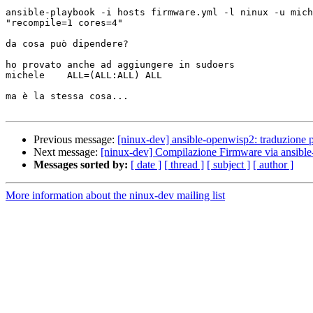
ansible-playbook -i hosts firmware.yml -l ninux -u mich
"recompile=1 cores=4"

da cosa può dipendere?

ho provato anche ad aggiungere in sudoers

michele    ALL=(ALL:ALL) ALL

ma è la stessa cosa...

Previous message:
[ninux-dev] ansible-openwisp2: traduzione p
Next message:
[ninux-dev] Compilazione Firmware via ansibl
Messages sorted by:
[ date ]
[ thread ]
[ subject ]
[ author ]
More information about the ninux-dev mailing list