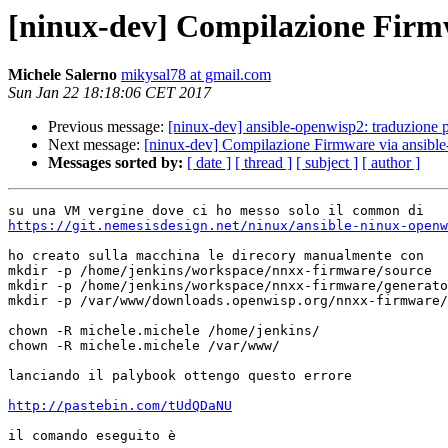
[ninux-dev] Compilazione Firmw
Michele Salerno
mikysal78 at gmail.com
Sun Jan 22 18:18:06 CET 2017
Previous message:
[ninux-dev] ansible-openwisp2: traduzione p
Next message:
[ninux-dev] Compilazione Firmware via ansibl
Messages sorted by:
[ date ]
[ thread ]
[ subject ]
[ author ]
https://git.nemesisdesign.net/ninux/ansible-ninux-openw
ho creato sulla macchina le direcory manualmente con

mkdir -p /home/jenkins/workspace/nnxx-firmware/source

mkdir -p /home/jenkins/workspace/nnxx-firmware/generato
mkdir -p /var/www/downloads.openwisp.org/nnxx-firmware/

chown -R michele.michele /home/jenkins/

chown -R michele.michele /var/www/

lanciando il palybook ottengo questo errore

http://pastebin.com/tUdQDaNU
il comando eseguito è
