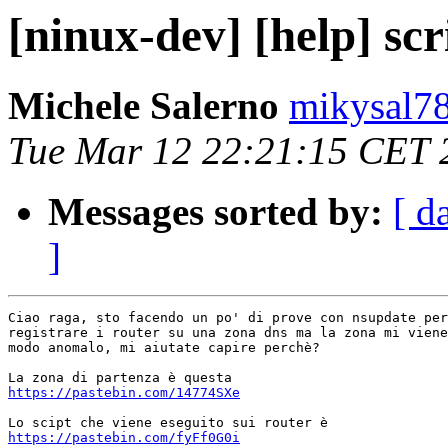
[ninux-dev] [help] sc
Michele Salerno
mikysal78
Tue Mar 12 22:21:15 CET 
Messages sorted by:
[ d
]
Ciao raga, sto facendo un po' di prove con nsupdate per
registrare i router su una zona dns ma la zona mi viene
modo anomalo, mi aiutate capire perchè?

https://pastebin.com/14774SXe
https://pastebin.com/fyFf0G0i