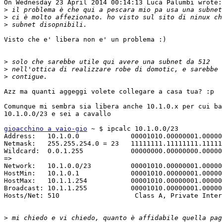
On Wednesday 23 April 2014 00:14:13 Luca Palumbi wrote:

>
>
>
Visto che e' libera non e' un problema :)

>
>
>
Azz ma quanti aggeggi volete collegare a casa tua? :p

Comunque mi sembra sia libera anche 10.1.0.x per cui ba
10.1.0.0/23 e sei a cavallo

gioacchino a vaio-gio
 ~ $ ipcalc 10.1.0.0/23

Address:   10.1.0.0             00001010.00000001.00000
Netmask:   255.255.254.0 = 23   11111111.11111111.11111
Wildcard:  0.0.1.255            00000000.00000000.00000
=>

Network:   10.1.0.0/23          00001010.00000001.00000
HostMin:   10.1.0.1             00001010.00000001.00000
HostMax:   10.1.1.254           00001010.00000001.00000
Broadcast: 10.1.1.255           00001010.00000001.00000
Hosts/Net: 510                   Class A, Private Inter
>