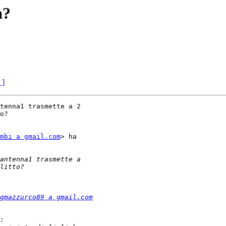
a?
 ]
tenna1 trasmette a 2

o?

mbi a gmail.com
> ha

gmazzurco89 a gmail.com