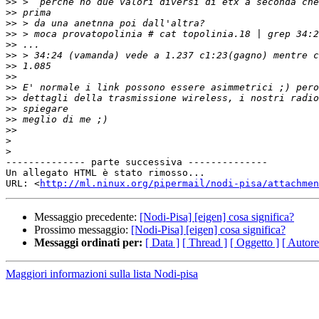
>>
>>
>>
>>
>>
>>
>>
>>
>>
>>
>>
>>
>>
>
>
-------------- parte successiva --------------

Un allegato HTML è stato rimosso...

URL: <
http://ml.ninux.org/pipermail/nodi-pisa/attachme
Messaggio precedente:
[Nodi-Pisa] [eigen] cosa significa?
Prossimo messaggio:
[Nodi-Pisa] [eigen] cosa significa?
Messaggi ordinati per:
[ Data ]
[ Thread ]
[ Oggetto ]
[ Autore
Maggiori informazioni sulla lista Nodi-pisa