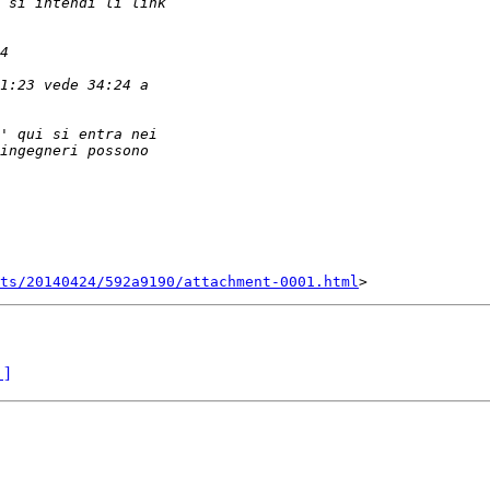
nts/20140424/592a9190/attachment-0001.html
 ]