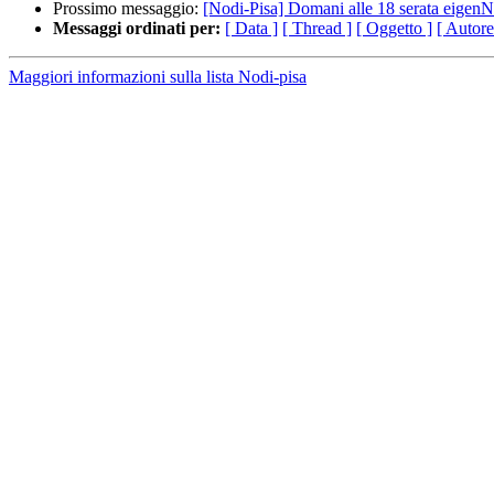
Prossimo messaggio:
[Nodi-Pisa] Domani alle 18 serata eigenN
Messaggi ordinati per:
[ Data ]
[ Thread ]
[ Oggetto ]
[ Autore
Maggiori informazioni sulla lista Nodi-pisa