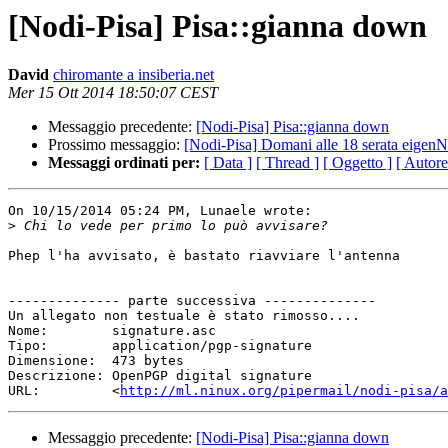
[Nodi-Pisa] Pisa::gianna down
David
chiromante a insiberia.net
Mer 15 Ott 2014 18:50:07 CEST
Messaggio precedente:
[Nodi-Pisa] Pisa::gianna down
Prossimo messaggio:
[Nodi-Pisa] Domani alle 18 serata eigenN
Messaggi ordinati per:
[ Data ]
[ Thread ]
[ Oggetto ]
[ Autore
On 10/15/2014 05:24 PM, Lunaele wrote:

>
Phep l'ha avvisato, è bastato riavviare l'antenna

-------------- parte successiva --------------

Un allegato non testuale è stato rimosso....

Nome:        signature.asc

Tipo:        application/pgp-signature

Dimensione:  473 bytes

Descrizione: OpenPGP digital signature

URL:         <
http://ml.ninux.org/pipermail/nodi-pisa/a
Messaggio precedente:
[Nodi-Pisa] Pisa::gianna down