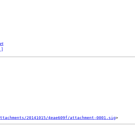
et
 ]
ttachments/20141015/4eae609f/attachment-0001.sig