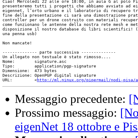
Ciao! Mercoledì 22 alle ore 18:00, in aula G al polo Fi
presenteremo tutti i progetti che abbiamo avviato ad ei
eigennet, l’orto urbano e il laboratorio di recupero tr
fine della presentazione ci sarà una dimostrazione prat
controller per un drone costruito con materiali recuper
come funzionano le antenne della nostra rete mesh e met
disposizione il nostro database di libri scientifici! (
una penna usb)

Non mancate!

-------------- parte successiva --------------

Un allegato non testuale è stato rimosso....

Nome:        signature.asc

Tipo:        application/pgp-signature

Dimensione:  473 bytes

Descrizione: OpenPGP digital signature

URL:         <
http://ml.ninux.org/pipermail/nodi-pisa/a
Messaggio precedente:
[
Prossimo messaggio:
[No
eigenNet 18 ottobre e Pi