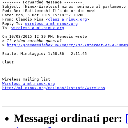
-------- Forwarded Message --------

Subject: [Ninux-Wireless] ninux nominata al parlamento 
Fwd: Re: [Battlemesh] It’s do or die now]

Date: Mon, 5 Oct 2015 15:18:57 +0200

From: Claudio Pisa <
clauz a ninux.org
>

Reply-To: 
wireless a ml.ninux.org
To: 
wireless a ml.ninux.org
On 10/03/2015 12:39 PM, Nemesis wrote:

>
>
http://greenmediabox.eu/en/ct/107-Internet-as-a-Commo
Esatto. Minutaggio: 1:58.36 - 2:11.45

Clauz

_______________________________________________

Wireless a ml.ninux.org
http://ml.ninux.org/mailman/listinfo/wireless
Messaggi ordinati per: