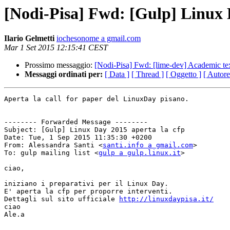
[Nodi-Pisa] Fwd: [Gulp] Linux 
Ilario Gelmetti
iochesonome a gmail.com
Mar 1 Set 2015 12:15:41 CEST
Prossimo messaggio:
[Nodi-Pisa] Fwd: [lime-dev] Academic tex
Messaggi ordinati per:
[ Data ]
[ Thread ]
[ Oggetto ]
[ Autore
Aperta la call for paper del LinuxDay pisano.

-------- Forwarded Message --------

Subject: [Gulp] Linux Day 2015 aperta la cfp

Date: Tue, 1 Sep 2015 11:35:30 +0200

From: Alessandra Santi <
santi.info a gmail.com
>

To: gulp mailing list <
gulp a gulp.linux.it
>

ciao,

iniziano i preparativi per il Linux Day.

E' aperta la cfp per proporre interventi.

Dettagli sul sito ufficiale 
http://linuxdaypisa.it/
ciao

Ale.a
