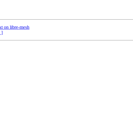
t on libre-mesh
 ]