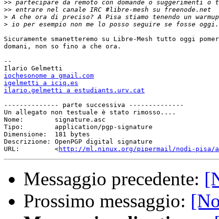
>>
>>
>
>
Sicuramente smanetteremo su Libre-Mesh tutto oggi pomer
domani, non so fino a che ora.

-- 

iochesonome a gmail.com
igelmetti a iciq.es
ilario.gelmetti a estudiants.urv.cat
-------------- parte successiva --------------

Un allegato non testuale è stato rimosso....

Nome:        signature.asc

Tipo:        application/pgp-signature

Dimensione:  181 bytes

Descrizione: OpenPGP digital signature

URL:         <
http://ml.ninux.org/pipermail/nodi-pisa/a
Messaggio precedente:
[
Prossimo messaggio:
[No