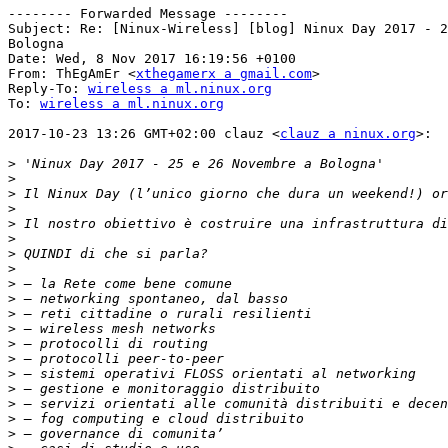
-------- Forwarded Message --------

Subject: Re: [Ninux-Wireless] [blog] Ninux Day 2017 - 2
Bologna

Date: Wed, 8 Nov 2017 16:19:56 +0100

From: ThEgAmEr <
xthegamerx a gmail.com
>

Reply-To: 
wireless a ml.ninux.org
To: 
wireless a ml.ninux.org
2017-10-23 13:26 GMT+02:00 clauz <
clauz a ninux.org
>:

>
>
>
>
>
>
>
>
>
>
>
>
>
>
>
>
>
>
>