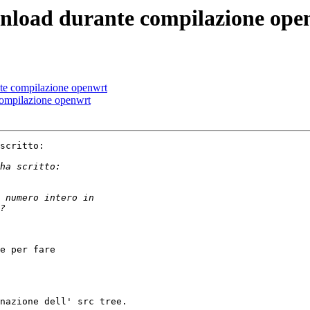
ownload durante compilazione ope
nte compilazione openwrt
compilazione openwrt
scritto:

e per fare

nazione dell' src tree.
