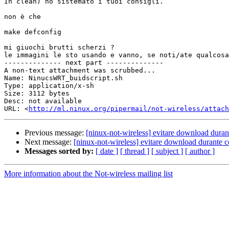
In clean) ho sistemato i tuoi consigli.

non è che

make defconfig

mi giuochi brutti scherzi ?

le immagini le sto usando e vanno, se noti/ate qualcosa
-------------- next part --------------

A non-text attachment was scrubbed...

Name: NinucsWRT_buidscript.sh

Type: application/x-sh

Size: 3112 bytes

Desc: not available

URL: <
http://ml.ninux.org/pipermail/not-wireless/attach
Previous message:
[ninux-not-wireless] evitare download dura
Next message:
[ninux-not-wireless] evitare download durante 
Messages sorted by:
[ date ]
[ thread ]
[ subject ]
[ author ]
More information about the Not-wireless mailing list