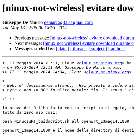
[ninux-not-wireless] evitare d
Giuseppe De Marco
demarcog83 at gmail.com
Tue May 13 22:06:00 CEST 2014
Previous message:
[ninux-not-wireless] evitare download dura
Next message:
[ninux-not-wireless] evitare download durante 
Messages sorted by:
[ date ]
[ thread ]
[ subject ]
[ author ]
Il 13 maggio 2014 21:11, Clauz <
clauz at ninux.org
> ha 
>
>>
 Il 12 maggio 2014 14:34, Clauz <
clauz at ninux.org
>
>
>
zì :)

la prova del 9 l'ho fatta con lo script in allegato, ch
tutto da zero uso così:

bash NinucsWRT_buidscript.sh all openwrt_13mag14.1809

openwrt_13mag14.1809 è il nome della directory di desti