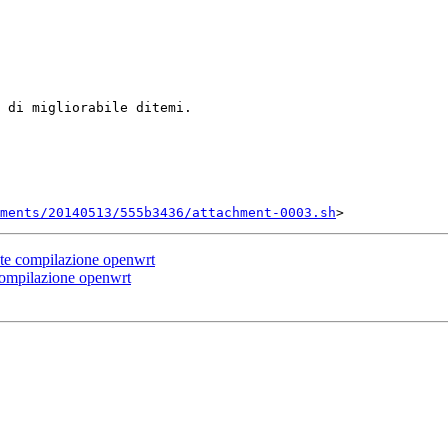
 di migliorabile ditemi.

ments/20140513/555b3436/attachment-0003.sh
nte compilazione openwrt
compilazione openwrt