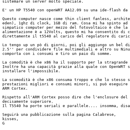
sistemare un server molto speciale.

E' un HP T5540 con openWRT AA12.09 su una ide-flash da 
Questo computer nasce come thin client fanless, archite
eden), 1ghz di clock, 1GB di ram. Cosa mi ha spinto ad 
simpatico computer per mezzo del fotovoltaico è che la 
alimentazione è a 12Volts, questo mi ha consentito di c
direttamente il t5540 al carico del regolatore di caric
Lo tengo up un pò di giorni, poi gli aggiungo un bel di
2.5'' per condividere file multimediali e altro su Ninu
comporta con i consumi e tiro un paio di somme.

La comodità è che x86 ha il supporto per la stragrande 
Inoltre ha una capacità grazie alla quale con OpenWRT s
installare l'impossibile.

La scomodità è che x86 consuma troppo e che lo stesso s
prestazioni migliori e consumi minori, si può eseguire 
ARM Cortex.

Rispetto all'ARM Cortex posso dire che l'enclosure del 
decisamente superiore.

Il T5540 ha porte seriali e parallele.... insomma, disa
Seguirà una pubblicazione sulla pagina Calabrese,

kisses,

G
