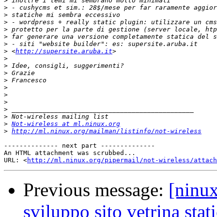
>
>
>
>
>
>
>
>
 <
http://supersite.aruba.it
>
>
>
>
>
>
>
>
>
>
Not-wireless at ml.ninux.org
>
http://ml.ninux.org/mailman/listinfo/not-wireless
-------------- next part --------------

An HTML attachment was scrubbed...

URL: <
http://ml.ninux.org/pipermail/not-wireless/attach
Previous message:
[ninux
sviluppo sito vetrina stat