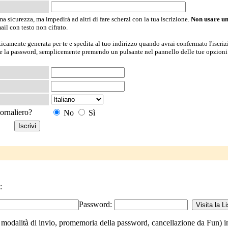
 sicurezza, ma impedirà ad altri di fare scherzi con la tua iscrizione.
Non usare u
ail con testo non cifrato.
icamente generata per te e spedita al tuo indirizzo quando avrai confermato l'iscriz
te la password, semplicemente premendo un pulsante nel pannello delle tue opzioni
iornaliero?
No
Sì
:
Password:
modalità di invio, promemoria della password, cancellazione da Fun) inser