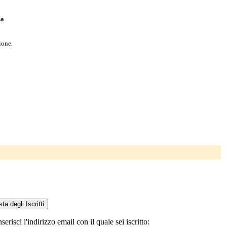
na
ione.
isci l'indirizzo email con il quale sei iscritto: