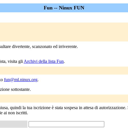
Fun -- Ninux FUN
ultare divertente, scanzonato ed irriverente.
ta, visita gli
Archivi della lista Fun
.
zzo
fun@ml.ninux.org
.
ezione sottostante.
usa, quindi la tua iscrizione è stata sospesa in attesa di autorizzazione.
e ai non iscritti.