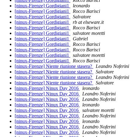
[ninux-Firenze] Gordigiani1
Rocco Barisci
[ninux-Firenze] Gordigiani1
leonardo
[ninux-Firenze] Gordigiani1
Rocco Barisci
[ninux-Firenze] Gordigiani1
Salvatore
[ninux-Firenze] Gordigiani1
rb at elseware.it
[ninux-Firenze] Gordigiani1
Rocco Barisci
[ninux-Firenze] Gordigiani1
salvatore moretti
[ninux-Firenze] Gordigiani1
Gabriel
[ninux-Firenze] Gordigiani1
Rocco Barisci
[ninux-Firenze] Gordigiani1
Rocco Barisci
[ninux-Firenze] Gordigiani1
salvatore moretti
[ninux-Firenze] Gordigiani1
Rocco Barisci
[ninux-Firenze] Niente riunione stasera?
Leandro Noferini
[ninux-Firenze] Niente riunione stasera?
Salvatore
[ninux-Firenze] Niente riunione stasera?
Leandro Noferini
[ninux-Firenze] Niente riunione stasera?
Salvatore
[ninux-Firenze] Ninux Day 2016
leonardo
[ninux-Firenze] Ninux Day 2016
Leandro Noferini
[ninux-Firenze] Ninux Day 2016
Leandro Noferini
[ninux-Firenze] Ninux Day 2016
leonardo
[ninux-Firenze] Ninux Day 2016
salvatore moretti
[ninux-Firenze] Ninux Day 2016
Leandro Noferini
[ninux-Firenze] Ninux Day 2016
leonardo
[ninux-Firenze] Ninux Day 2016
Leandro Noferini
[ninux-Firenze] Ninux Day 2016
Leandro Noferini