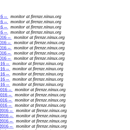
16 --
monitor at firenze.ninux.org
16 --
monitor at firenze.ninux.org
16 --
monitor at firenze.ninux.org
16 --
monitor at firenze.ninux.org
016 --
monitor at firenze.ninux.org
016 --
monitor at firenze.ninux.org
016 --
monitor at firenze.ninux.org
016 --
monitor at firenze.ninux.org
016 --
monitor at firenze.ninux.org
016 --
monitor at firenze.ninux.org
016 --
monitor at firenze.ninux.org
016 --
monitor at firenze.ninux.org
016 --
monitor at firenze.ninux.org
016 --
monitor at firenze.ninux.org
2016 --
monitor at firenze.ninux.org
2016 --
monitor at firenze.ninux.org
2016 --
monitor at firenze.ninux.org
2016 --
monitor at firenze.ninux.org
2016 --
monitor at firenze.ninux.org
2016 --
monitor at firenze.ninux.org
2016 --
monitor at firenze.ninux.org
2016 --
monitor at firenze.ninux.org