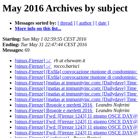
May 2016 Archives by subject
Messages sorted by:
[ thread ]
[ author ]
[ date ]
More info on this list...
Starting:
Sun May 1 02:59:55 CEST 2016
Ending:
Tue May 31 22:47:44 CEST 2016
Messages:
69
[ninux-Firenze] :-/
rb at elseware.it
[ninux-Firenze] :-/
rocco.barisci
[ninux-Firenze] [Exfila] convocazione riunione di condominio:
[ninux-Firenze] [Exfila] convocazione riunione di condominio:
[ninux-Firenze] [matias at immunityinc.com: [Dailydave] Time 
[ninux-Firenze] [matias at immunityinc.com: [Dailydave] Time 
[ninux-Firenze] [matias at immunityinc.com: [Dailydave] Time 
[ninux-Firenze] [matias at immunityinc.com: [Dailydave] Time 
[ninux-Firenze] Brugole e merletti 2016
Leandro Noferini
[ninux-Firenze] Brugole e merletti 2016
Leandro Noferini
[ninux-Firenze] Fwd: [Firenze 1243] 11 giugno OSCE DAY
[ninux-Firenze] Fwd: [Firenze 1243] 11 giugno OSCE DAY
[ninux-Firenze] Fwd: [Firenze 1243] 11 giugno OSCE DAY
[ninux-Firenze] Fwd: [Firenze 1243] 11 giugno OSCE DAY