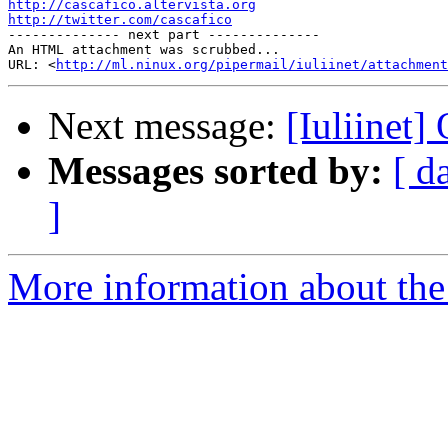
http://cascafico.altervista.org
http://twitter.com/cascafico

-------------- next part --------------

An HTML attachment was scrubbed...

URL: <
http://ml.ninux.org/pipermail/iuliinet/attachment
Next message:
[Iuliinet]
Messages sorted by:
[ d
]
More information about the 