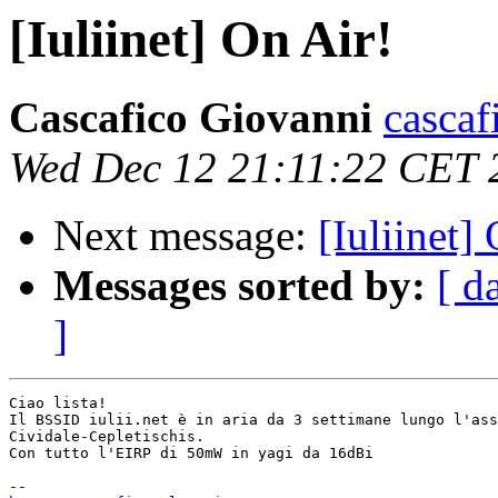
[Iuliinet] On Air!
Cascafico Giovanni
cascaf
Wed Dec 12 21:11:22 CET 
Next message:
[Iuliinet]
Messages sorted by:
[ d
]
Ciao lista!

Il BSSID iulii.net è in aria da 3 settimane lungo l'ass
Cividale-Cepletischis.

Con tutto l'EIRP di 50mW in yagi da 16dBi
