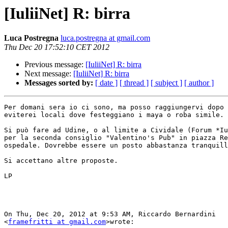
[IuliiNet] R: birra
Luca Postregna
luca.postregna at gmail.com
Thu Dec 20 17:52:10 CET 2012
Previous message:
[IuliiNet] R: birra
Next message:
[IuliiNet] R: birra
Messages sorted by:
[ date ]
[ thread ]
[ subject ]
[ author ]
Per domani sera io ci sono, ma posso raggiungervi dopo 
eviterei locali dove festeggiano i maya o roba simile.

Si può fare ad Udine, o al limite a Cividale (Forum *Iu
per la seconda consiglio "Valentino's Pub" in piazza Re
ospedale. Dovrebbe essere un posto abbastanza tranquill
Si accettano altre proposte.

LP

On Thu, Dec 20, 2012 at 9:53 AM, Riccardo Bernardini

<
framefritti at gmail.com
>wrote:
