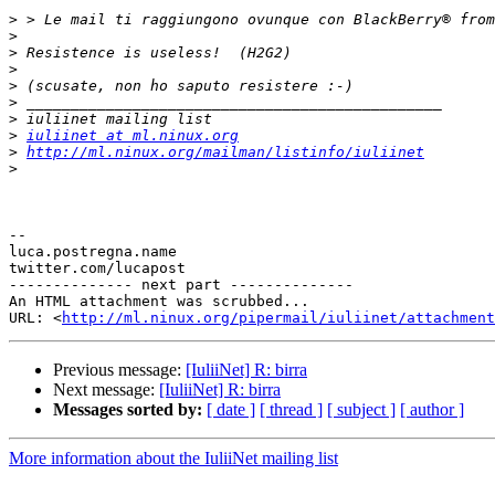
>
>
>
>
>
>
>
>
iuliinet at ml.ninux.org
>
http://ml.ninux.org/mailman/listinfo/iuliinet
>
-- 

luca.postregna.name

twitter.com/lucapost

-------------- next part --------------

An HTML attachment was scrubbed...

URL: <
http://ml.ninux.org/pipermail/iuliinet/attachment
Previous message:
[IuliiNet] R: birra
Next message:
[IuliiNet] R: birra
Messages sorted by:
[ date ]
[ thread ]
[ subject ]
[ author ]
More information about the IuliiNet mailing list