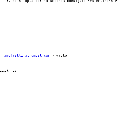
ii ). Se si opta per la seconda consiglio "Valentino's P
framefritti at gmail.com
 > wrote: 
