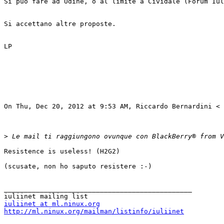
Si può fare ad Udine, o al limite a Cividale (Forum Iul
Si accettano altre proposte. 

LP 

On Thu, Dec 20, 2012 at 9:53 AM, Riccardo Bernardini < 
>
Resistence is useless! (H2G2) 

(scusate, non ho saputo resistere :-) 

_______________________________________________ 

iuliinet at ml.ninux.org
http://ml.ninux.org/mailman/listinfo/iuliinet