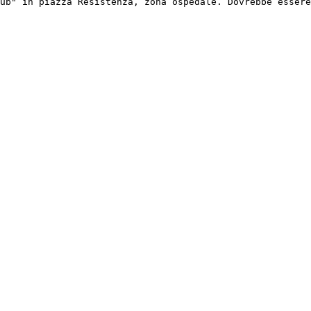
ub" in piazza Resistenza, zona ospedale. Dovrebbe essere