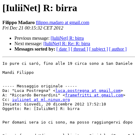
[IuliiNet] R: birra
Filippo Madaro
filippo.madaro at gmail.com
Fri Dec 21 00:15:32 CET 2012
Previous message:
[IuliiNet] R: birra
Next message:
[IuliiNet] R: Re: R: birra
Messages sorted by:
[ date ]
[ thread ]
[ subject ]
[ author ]
Io pure ci saró, fino alle 19 circa sono a San Daniele 
Mandi Filippo

----- Messaggio originale -----

Da: "Luca Postregna" <
luca.postregna at gmail.com
>

A: "Riccardo Bernardini" <
framefritti at gmail.com
>

Cc: 
iuliinet at ml.ninux.org
Inviato: Giovedì, 20 dicembre 2012 17:52:10

Oggetto: Re: [IuliiNet] R: birra

Per domani sera io ci sono, ma posso raggiungervi dopo 