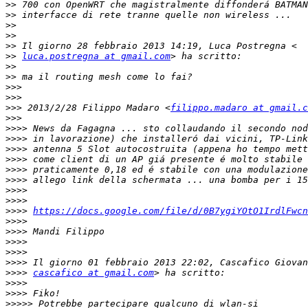
>>
>>
>>
>>
>>
>>
luca.postregna at gmail.com
>>
>>
>>>
>>>
>>>
 2013/2/28 Filippo Madaro <
filippo.madaro at gmail.c
>>>
>>>>
>>>>
>>>>
>>>>
>>>>
>>>>
>>>>
>>>>
>>>>
https://docs.google.com/file/d/0B7ygiYOtO1IrdlFwcn
>>>>
>>>>
>>>>
>>>>
>>>>
>>>>
cascafico at gmail.com
>>>>
>>>>
>>>>>