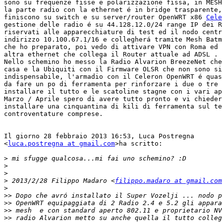
sono su frequenze fisse e polarizzazione fissa, in MESH
la parte radio con la ethernet é in bridge trasparente,
finiscono su switch e su server/router OpenWRT x86 
Cele
gestione delle radio é su 44.128.12.0/24 range IP dei R
riservati alle apparecchiature di test ed il nodo centr
indirizzo 10.100.67.1/16 e collegherá tramite Mesh Batm
che ho preparato, poi vedo di attivare VPN con Roma ed 
altra ethernet che collega il Router attuale ad ADSL .

Nello schemino ho messo la Radio Alvarion BreezeNet che
casa e la Ubiquiti con il Firmware OLSR che non sono si
indispensabile, l'armadio con il Celeron OpenWRT é quas
da fare un po di ferramenta per rinforzare i due o tre 
installare il tutto e le scatoline stagne con i vari ap
Marzo / Aprile spero di avere tutto pronto e vi chieder
installare una cinquantina di kili di ferramenta sul te
controventature comprese.

Il giorno 28 febbraio 2013 16:53, Luca Postregna

<
luca.postregna at gmail.com
>ha scritto:

>
>
>
>
 2013/2/28 Filippo Madaro <
filippo.madaro at gmail.com
>
>>
>>
>>
>>