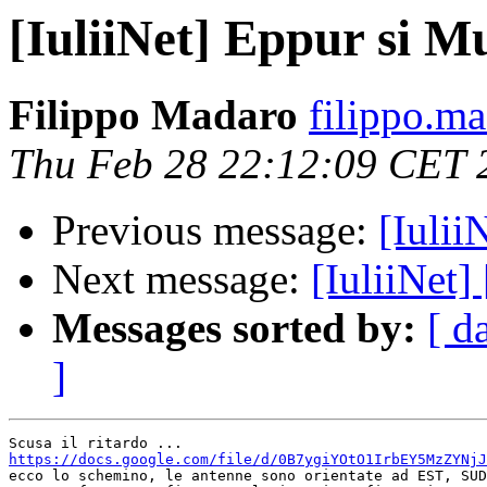
[IuliiNet] Eppur si Mu
Filippo Madaro
filippo.m
Thu Feb 28 22:12:09 CET 
Previous message:
[Iulii
Next message:
[IuliiNet]
Messages sorted by:
[ d
]
https://docs.google.com/file/d/0B7ygiYOtO1IrbEY5MzZYNjJ

ecco lo schemino, le antenne sono orientate ad EST, SUD