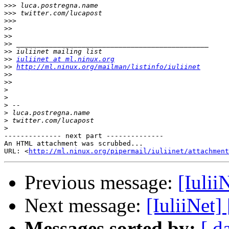
>>>
>>>
>>>
>>
>>
>>
>>
>>
iuliinet at ml.ninux.org
>>
http://ml.ninux.org/mailman/listinfo/iuliinet
>>
>>
>
>
>
>
>
>
-------------- next part --------------

An HTML attachment was scrubbed...

URL: <
http://ml.ninux.org/pipermail/iuliinet/attachment
Previous message:
[Iulii
Next message:
[IuliiNet]
Messages sorted by:
[ d