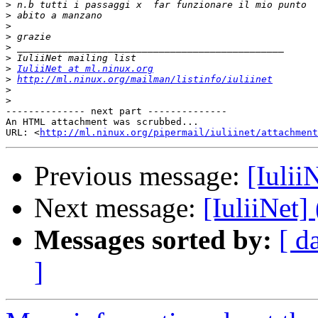
>
>
>
>
>
>
>
IuliiNet at ml.ninux.org
>
http://ml.ninux.org/mailman/listinfo/iuliinet
>
>
-------------- next part --------------

An HTML attachment was scrubbed...

URL: <
http://ml.ninux.org/pipermail/iuliinet/attachment
Previous message:
[Iulii
Next message:
[IuliiNet]
Messages sorted by:
[ d
]