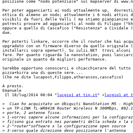
posizione come "nodo potenziale" sul mapserver di www.n
Per poter agganciarti ai nodi attualmente up,  dovresti
ottica di almeno un nodo; attualmente i 6 nodi attivi d
visibili da fuori delle Valli ( ma stiamo pianpianino e
potresti provare ad agganciarti al nodo di Filippo ("kh
oppure a quello di Cascafico ("Resistenza" a Cividale )
due.

Per poterti linkare, occorre che il router che hai acqu
upgradato con un firmware diverso da quello originale (
installarci sopra openwrt). Su iulii.NET  trovi alcuni 
fare. Per quanto riguarda la nanostation, puoi lasciarc
originale in quanto dà migliori performance.

Sarebbe opportuno conoscerci e chiacchierare del tutto 
pizza+birra una di queste sere....

(Che ne dite lucapost,Filippo,atharassos,cascafico)

A presto.

Emanuele

 Il 18/lug/2014 00:04 "
lucgio1 at tin.it
" <
lucgio1 at t
>
>
>
>
>
>
>