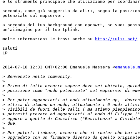

è lo strumento principale che utilizziamo per coordinar
seconda, come già suggerito da altri, segna la posizion
potenziale sul mapserver.

a seconda del tuo background con openwrt, se vuoi posso
un'aiimagine per il tuo tplink.

molte informazioni le trovi anche su 
http://iulii.net/
saluti

LP

2014-07-18 12:33 GMT+02:00 Emanuele Massera <
emanuele.m
>
>
>
>
>
>
>
>
>
>
>
>
>
>