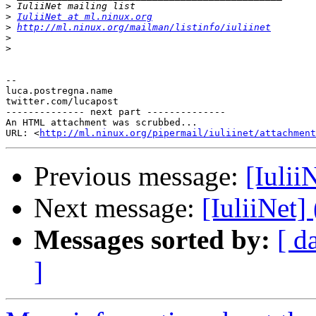
>
>
IuliiNet at ml.ninux.org
>
http://ml.ninux.org/mailman/listinfo/iuliinet
>
>
-- 

luca.postregna.name

twitter.com/lucapost

-------------- next part --------------

An HTML attachment was scrubbed...

URL: <
http://ml.ninux.org/pipermail/iuliinet/attachment
Previous message:
[Iulii
Next message:
[IuliiNet]
Messages sorted by:
[ d
]