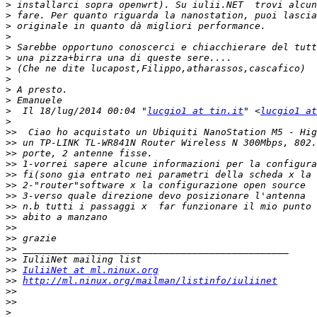
>
>
>
>
>
>
>
>
>
>
>
  Il 18/lug/2014 00:04 "
lucgio1 at tin.it
" <
lucgio1 at
>
>>
>>
>>
>>
>>
>>
>>
>>
>>
>>
>>
>>
>>
>>
IuliiNet at ml.ninux.org
>>
http://ml.ninux.org/mailman/listinfo/iuliinet
>>
>>
>