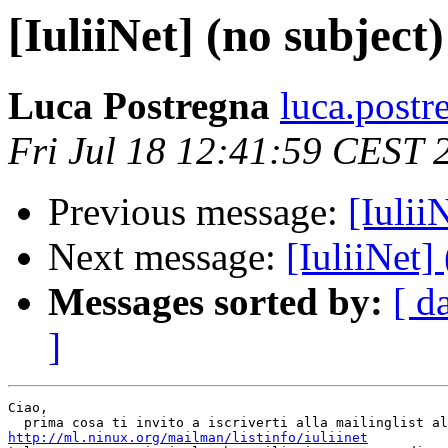
[IuliiNet] (no subject)
Luca Postregna
luca.postr
Fri Jul 18 12:41:59 CEST 
Previous message:
[Iulii
Next message:
[IuliiNet]
Messages sorted by:
[ d
]
Ciao,

http://ml.ninux.org/mailman/listinfo/iuliinet