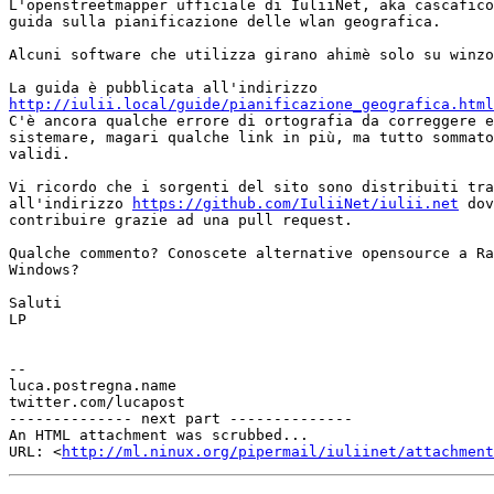
L'openstreetmapper ufficiale di IuliiNet, aka cascafico
guida sulla pianificazione delle wlan geografica.

Alcuni software che utilizza girano ahimè solo su winzo
http://iulii.local/guide/pianificazione_geografica.html

C'è ancora qualche errore di ortografia da correggere e
sistemare, magari qualche link in più, ma tutto sommato
validi.

Vi ricordo che i sorgenti del sito sono distribuiti tra
all'indirizzo 
https://github.com/IuliiNet/iulii.net
 dov
contribuire grazie ad una pull request.

Qualche commento? Conoscete alternative opensource a Ra
Windows?

Saluti

LP

-- 

luca.postregna.name

twitter.com/lucapost

-------------- next part --------------

An HTML attachment was scrubbed...

URL: <
http://ml.ninux.org/pipermail/iuliinet/attachment