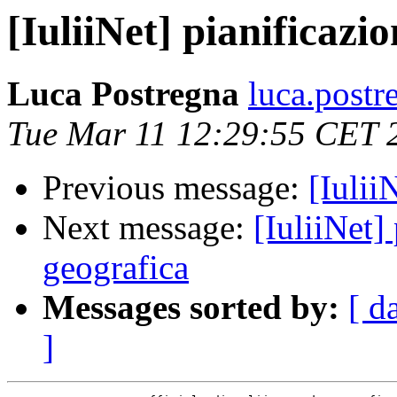
[IuliiNet] pianificazi
Luca Postregna
luca.postr
Tue Mar 11 12:29:55 CET 
Previous message:
[Iulii
Next message:
[IuliiNet]
geografica
Messages sorted by:
[ d
]