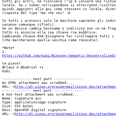
tutti gli altri, ne risolverà l'ip e invierà una richie
locale. Se i token corrispondono si otterranno risultat
quindi aggiunti alla gui come stessero in locale, diver
risposta del tipo "ma che vòi" :D

In tutti i processi solo le macchine sapranno gli indir
saranno comunque cifrati).

Se un device cambia hostname o indirizzo non ce ne freg
tutto si associa alla sua chiave rsa pubblica.

Cambiando chiave RSA bisognera far ricollegare tutti i 
(che marcheranno quella vecchia come revocata).

*Note*

https://github.com/gubi/Ninuxoo-Semantic-Decentralized/
Ce piace?

@Clauz e @Gabriel +1

Gubi

-------------- next part --------------

An HTML attachment was scrubbed...

URL: <
http://ml.ninux.org/pipermail/ninux-dev/attachme
-------------- next part --------------

A non-text attachment was scrubbed...

Name: signature.asc

Type: application/pgp-signature

Size: 555 bytes

Desc: OpenPGP digital signature

URL: <
http://ml.ninux.org/pipermail/ninux-dev/attachmen