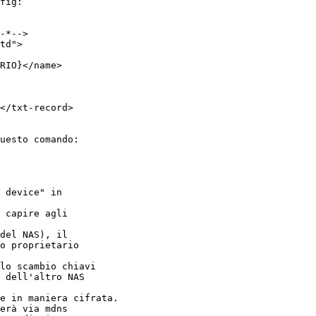
fig:

-*-->

td">

RIO}</name>

</txt-record>

uesto comando:

 device" in

 capire agli

del NAS), il

o proprietario

lo scambio chiavi

 dell'altro NAS

e in maniera cifrata.

erà via mdns
