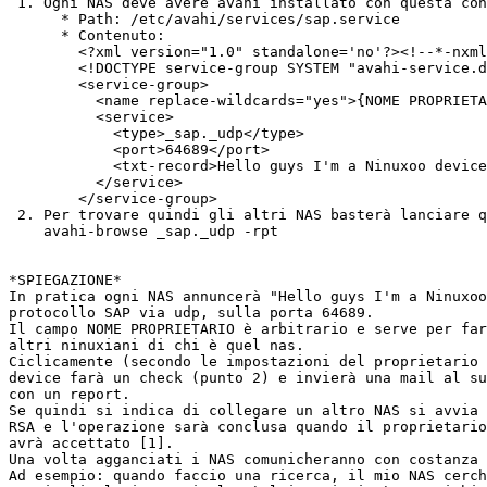
 1. Ogni NAS deve avere avahi installato con questa con
      * Path: /etc/avahi/services/sap.service

      * Contenuto:

        <?xml version="1.0" standalone='no'?><!--*-nxml
        <!DOCTYPE service-group SYSTEM "avahi-service.d
        <service-group>

          <name replace-wildcards="yes">{NOME PROPRIETA
          <service>

            <type>_sap._udp</type>

            <port>64689</port>

            <txt-record>Hello guys I'm a Ninuxoo device
          </service>

        </service-group>

 2. Per trovare quindi gli altri NAS basterà lanciare q
    avahi-browse _sap._udp -rpt

*SPIEGAZIONE*

In pratica ogni NAS annuncerà "Hello guys I'm a Ninuxoo
protocollo SAP via udp, sulla porta 64689.

Il campo NOME PROPRIETARIO è arbitrario e serve per far
altri ninuxiani di chi è quel nas.

Ciclicamente (secondo le impostazioni del proprietario 
device farà un check (punto 2) e invierà una mail al su
con un report.

Se quindi si indica di collegare un altro NAS si avvia 
RSA e l'operazione sarà conclusa quando il proprietario
avrà accettato [1].

Una volta agganciati i NAS comunicheranno con costanza 
Ad esempio: quando faccio una ricerca, il mio NAS cerch