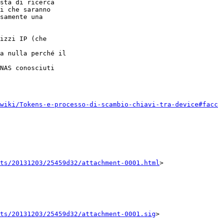
sta di ricerca

i che saranno

samente una

izzi IP (che

a nulla perché il

NAS conosciuti

wiki/Tokens-e-processo-di-scambio-chiavi-tra-device#facc
nts/20131203/25459d32/attachment-0001.html
>

ts/20131203/25459d32/attachment-0001.sig