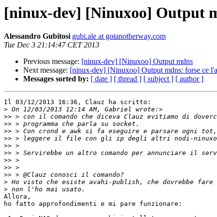
[ninux-dev] [Ninuxoo] Output m
Alessandro Gubitosi
gubi.ale at gotanotherway.com
Tue Dec 3 21:14:47 CET 2013
Previous message:
[ninux-dev] [Ninuxoo] Output mdns
Next message:
[ninux-dev] [Ninuxoo] Output mdns: forse ce l'
Messages sorted by:
[ date ]
[ thread ]
[ subject ]
[ author ]
Il 03/12/2013 16:36, Clauz ha scritto:

>
>>
>>
>>
>>
>>
>>
>>
>>
>>
>
>
Allora,

ho fatto approfondimenti e mi pare funzionare:
