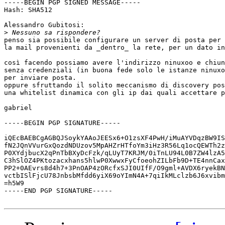
-----BEGIN PGP SIGNED MESSAGE-----

Hash: SHA512

Alessandro Gubitosi:

>
penso sia possibile configurare un server di posta per 
la mail provenienti da _dentro_ la rete, per un dato in
così facendo possiamo avere l'indirizzo ninuxoo e chiun
senza credenziali (in buona fede solo le istanze ninuxo
per inviare posta.

oppure sfruttando il solito meccanismo di discovery pos
una whitelist dinamica con gli ip dai quali accettare p
gabriel

-----BEGIN PGP SIGNATURE-----

iQEcBAEBCgAGBQJSoykYAAoJEESx6+O1zsXF4PwH/iMuAYVDqzBW9IS
fN2JQnVVurGxQozdNDUzov5MpAHZrHTfoYm3iHz3R56Lq1ocQEWTh2z
P0XYdjbucX2qPnTbBXyDcFzk/qLUyT7KRJM/0iTnLU94L0B7ZW4lzA5
C3hSlOZ4PKtozacxhans5hlwP0XwwxFyCfoeohZILbFb9D+TE4nnCax
PP2+0AEvrs8d4h7+3PnOAP4zORcfxSJI0UIfF/O9gml+AVDX6ryekBN
vctbISlFjcU78JnbsbMfdd6yiX69oYImN4A+7qiIkMLclzb6J6xvibm
=h5W9

-----END PGP SIGNATURE-----
