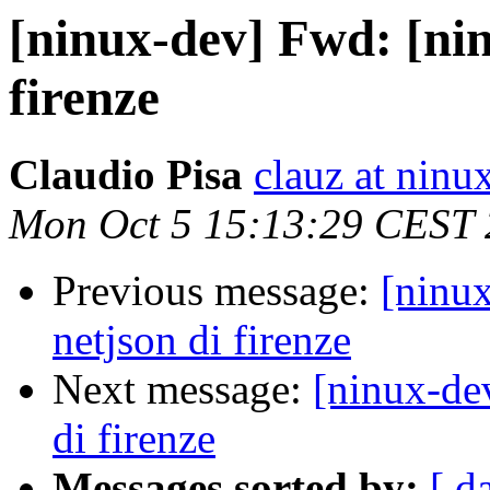
[ninux-dev] Fwd: [nin
firenze
Claudio Pisa
clauz at ninu
Mon Oct 5 15:13:29 CEST
Previous message:
[ninu
netjson di firenze
Next message:
[ninux-de
di firenze
Messages sorted by:
[ d