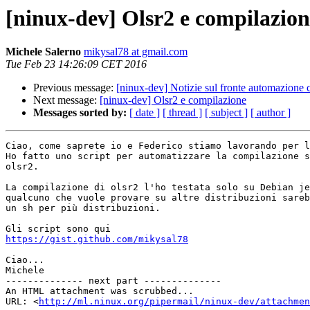
[ninux-dev] Olsr2 e compilazion
Michele Salerno
mikysal78 at gmail.com
Tue Feb 23 14:26:09 CET 2016
Previous message:
[ninux-dev] Notizie sul fronte automazione 
Next message:
[ninux-dev] Olsr2 e compilazione
Messages sorted by:
[ date ]
[ thread ]
[ subject ]
[ author ]
Ciao, come saprete io e Federico stiamo lavorando per l
Ho fatto uno script per automatizzare la compilazione s
olsr2.

La compilazione di olsr2 l'ho testata solo su Debian je
qualcuno che vuole provare su altre distribuzioni sareb
un sh per più distribuzioni.

https://gist.github.com/mikysal78
Ciao...

Michele

-------------- next part --------------

An HTML attachment was scrubbed...

URL: <
http://ml.ninux.org/pipermail/ninux-dev/attachme