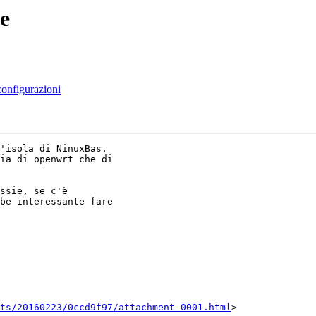
e
configurazioni
'isola di NinuxBas.

ia di openwrt che di

ssie, se c'è

be interessante fare

nts/20160223/0ccd9f97/attachment-0001.html