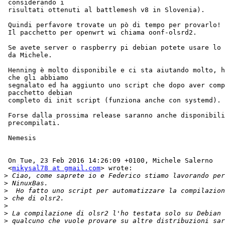
 considerando i

 risultati ottenuti al battlemesh v8 in Slovenia).

 Quindi perfavore trovate un pò di tempo per provarlo!

 Il pacchetto per openwrt wi chiama oonf-olsrd2.

 Se avete server o raspberry pi debian potete usare lo 
 da Michele.

 Henning è molto disponibile e ci sta aiutando molto, h
 che gli abbiamo

 segnalato ed ha aggiunto uno script che dopo aver comp
 pacchetto debian

 completo di init script (funziona anche con systemd).

 Forse dalla prossima release saranno anche disponibili
 precompilati.

 Nemesis

 On Tue, 23 Feb 2016 14:26:09 +0100, Michele Salerno 

 <
mikysal78 at gmail.com
> wrote:

>
>
>
>
>
>
>