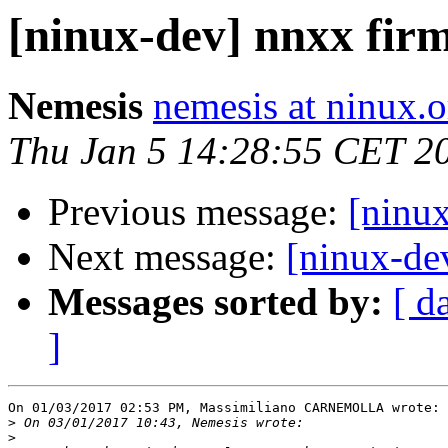
[ninux-dev] nnxx fir
Nemesis
nemesis at ninux.o
Thu Jan 5 14:28:55 CET 2
Previous message:
[ninu
Next message:
[ninux-de
Messages sorted by:
[ d
]
On 01/03/2017 02:53 PM, Massimiliano CARNEMOLLA wrote:

>
>