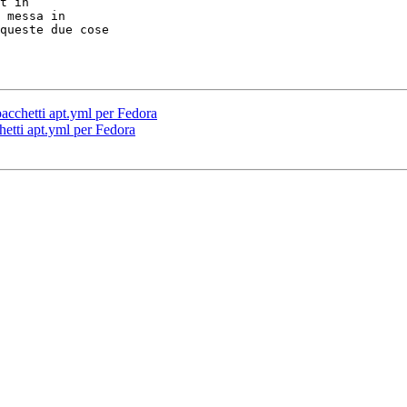
t in

 messa in

queste due cose

acchetti apt.yml per Fedora
hetti apt.yml per Fedora