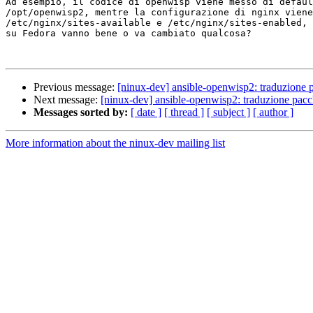
Ad esempio, il codice di openwisp viene messo di defaul
/opt/openwisp2, mentre la configurazione di nginx viene
/etc/nginx/sites-available e /etc/nginx/sites-enabled, 
su Fedora vanno bene o va cambiato qualcosa?

Previous message:
[ninux-dev] ansible-openwisp2: traduzione p
Next message:
[ninux-dev] ansible-openwisp2: traduzione pacc
Messages sorted by:
[ date ]
[ thread ]
[ subject ]
[ author ]
More information about the ninux-dev mailing list