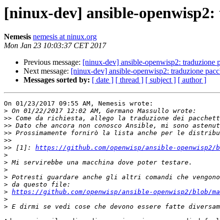
[ninux-dev] ansible-openwisp2: 
Nemesis
nemesis at ninux.org
Mon Jan 23 10:03:37 CET 2017
Previous message:
[ninux-dev] ansible-openwisp2: traduzione p
Next message:
[ninux-dev] ansible-openwisp2: traduzione pacc
Messages sorted by:
[ date ]
[ thread ]
[ subject ]
[ author ]
On 01/23/2017 09:55 AM, Nemesis wrote:

>
>>
>>
>>
>>
>>
 [1]: 
https://github.com/openwisp/ansible-openwisp2/b
>
>
>
>
>
>
https://github.com/openwisp/ansible-openwisp2/blob/ma
>
>