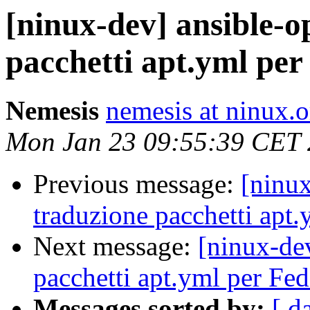
[ninux-dev] ansible-
pacchetti apt.yml per
Nemesis
nemesis at ninux.o
Mon Jan 23 09:55:39 CET
Previous message:
[ninu
traduzione pacchetti apt
Next message:
[ninux-de
pacchetti apt.yml per Fe
Messages sorted by:
[ d