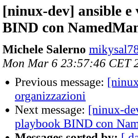
[ninux-dev] ansible e 
BIND con NamedMan
Michele Salerno
mikysal78
Mon Mar 6 23:57:46 CET 
Previous message:
[ninux
organizzazioni
Next message:
[ninux-dev
playbook BIND con Na
Messages sorted by:
[ d