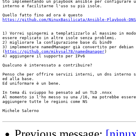
Sto implementando un playbook ansible per configurare u
interno e facilitarne l'uso su più isole.

https://github.com/NinuxBasilicata/Ansible-Playbook-DNS
1) Vorrei spingermi a templatizzarlo al massimo in modo
essere replicato in altre isole senza problemi.

2) migliorare la configurazione base di bind9

3) implementare namedManager già convertito per debian

(
https://github.com/mikysal78/namedmanager
)

4) aggiungere il supporto per IPv6

Qualcuno è interessato a contribuire?

Penso che per offrire servizi interni, un dns interno s
ed alla base.

Ed uniformare è un bene.

In tema di sviuppo ho pensato ad un TLD .nnxx

Al momento io l'ho messo su una /16, ma potrebbe essere
aggiungere tutte le regioni come NS

Michele Salerno

Previous message:
[ninu