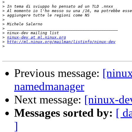
>
>
>
>
>
>
>
>
>
ninux-dev at ml.ninux.org
>
http://ml.ninux.org/mailman/listinfo/ninux-dev
>
Previous message:
[ninux
namedmanager
Next message:
[ninux-de
Messages sorted by:
[ d
]