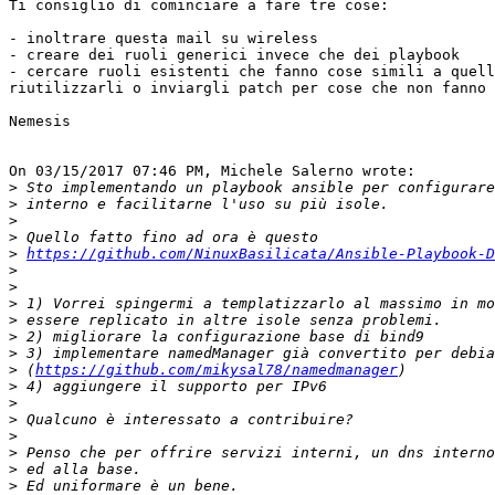
Ti consiglio di cominciare a fare tre cose:

- inoltrare questa mail su wireless

- creare dei ruoli generici invece che dei playbook

- cercare ruoli esistenti che fanno cose simili a quell
riutilizzarli o inviargli patch per cose che non fanno 
Nemesis

On 03/15/2017 07:46 PM, Michele Salerno wrote:

>
>
>
>
>
https://github.com/NinuxBasilicata/Ansible-Playbook-D
>
>
>
>
>
>
>
 (
https://github.com/mikysal78/namedmanager
>
>
>
>
>
>
>